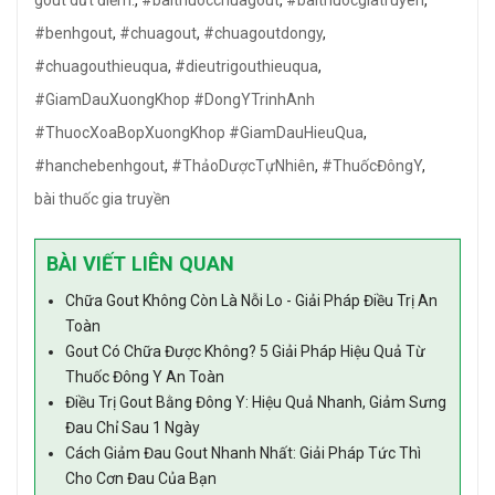
gout dứt điểm:
,
#baithuocchuagout
,
#baithuocgiatruyen
,
#benhgout
,
#chuagout
,
#chuagoutdongy
,
#chuagouthieuqua
,
#dieutrigouthieuqua
,
#GiamDauXuongKhop #DongYTrinhAnh
#ThuocXoaBopXuongKhop #GiamDauHieuQua
,
#hanchebenhgout
,
#ThảoDượcTựNhiên
,
#ThuốcĐôngY
,
bài thuốc gia truyền
BÀI VIẾT LIÊN QUAN
Chữa Gout Không Còn Là Nỗi Lo - Giải Pháp Điều Trị An
Toàn
Gout Có Chữa Được Không? 5 Giải Pháp Hiệu Quả Từ
Thuốc Đông Y An Toàn
Điều Trị Gout Bằng Đông Y: Hiệu Quả Nhanh, Giảm Sưng
Đau Chỉ Sau 1 Ngày
Cách Giảm Đau Gout Nhanh Nhất: Giải Pháp Tức Thì
Cho Cơn Đau Của Bạn