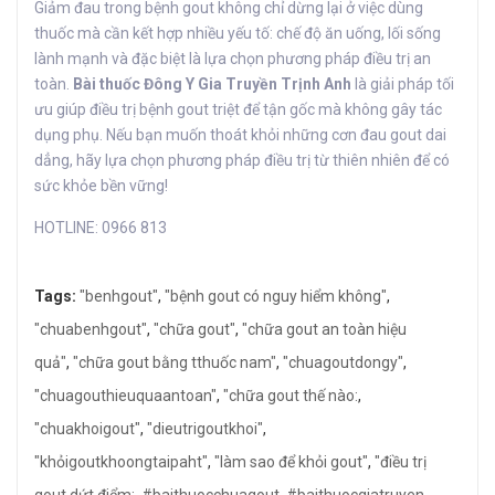
Giảm đau trong bệnh gout không chỉ dừng lại ở việc dùng
thuốc mà cần kết hợp nhiều yếu tố: chế độ ăn uống, lối sống
lành mạnh và đặc biệt là lựa chọn phương pháp điều trị an
toàn.
Bài thuốc Đông Y Gia Truyền Trịnh Anh
là giải pháp tối
ưu giúp điều trị bệnh gout triệt để tận gốc mà không gây tác
dụng phụ. Nếu bạn muốn thoát khỏi những cơn đau gout dai
dẳng, hãy lựa chọn phương pháp điều trị từ thiên nhiên để có
sức khỏe bền vững!
HOTLINE: 0966 813
Tags:
"benhgout"
,
"bệnh gout có nguy hiểm không"
,
"chuabenhgout"
,
"chữa gout"
,
"chữa gout an toàn hiệu
quả"
,
"chữa gout bằng tthuốc nam"
,
"chuagoutdongy"
,
"chuagouthieuquaantoan"
,
"chữa gout thế nào:
,
"chuakhoigout"
,
"dieutrigoutkhoi"
,
"khỏigoutkhoongtaipaht"
,
"làm sao để khỏi gout"
,
"điều trị