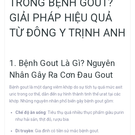
TRONG BỆNH GOUT?
GIẢI PHÁP HIỆU QUẢ
TỪ ĐÔNG Y TRỊNH ANH
1. Bệnh Gout Là Gì? Nguyên
Nhân Gây Ra Cơn Đau Gout
Bệnh gout là một dạng viêm khớp do sự tích tụ quá mức axit
uric trong cơ thể, dẫn đến sự hình thành tinh thể urat tại các
khớp. Những nguyên nhân phổ biến gây bệnh gout gồm:
Chế độ ăn uống
: Tiêu thụ quá nhiều thực phẩm giàu purin
như hải sản, thịt đỏ, rượu bia.
Di truyền
: Gia đình có tiền sử mắc bệnh gout.