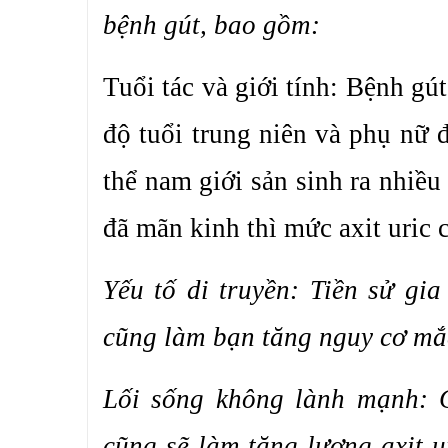
bệnh gút, bao gồm:
Tuổi tác và giới tính: Bệnh gú
độ tuổi trung niên và phụ nữ
thể nam giới sản sinh ra nhiều
đã mãn kinh thì mức axit uric 
Yếu tố di truyền: Tiền sử gi
cũng làm bạn tăng nguy cơ mắ
Lối sống không lành mạnh: 
cũng sẽ làm tăng lượng axit u