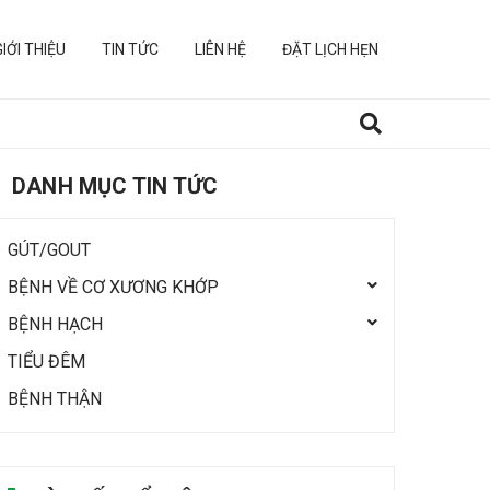
GIỚI THIỆU
TIN TỨC
LIÊN HỆ
ĐẶT LỊCH HẸN
DANH MỤC TIN TỨC
GÚT/GOUT
BỆNH VỀ CƠ XƯƠNG KHỚP
BỆNH HẠCH
TIỂU ĐÊM
BỆNH THẬN