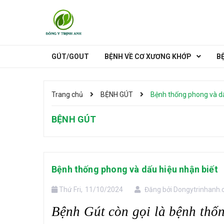
GÚT/GOUT
BỆNH VỀ CƠ XƯƠNG KHỚP
B
HẠCH Ở CỔ
Đau Lưng
Thoát Vị Đĩa Đệm
CÁC VỊ TRÍ NỔI HẠCH
Trang chủ
BỆNH GÚT
Bệnh thống phong và dấ
BỆNH GÚT
Bệnh thống phong và dấu hiệu nhận biết
Thứ Fri,
11/10/2024
Đăng bởi
Dongytrinhanh
Bệnh Gút còn gọi là bệnh thố