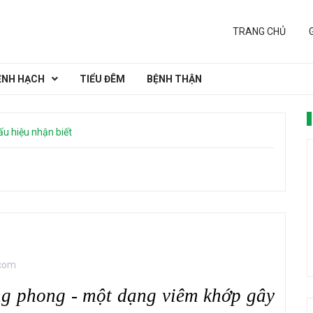
TRANG CHỦ
ỆNH HẠCH
TIỂU ĐÊM
BỆNH THẬN
u hiệu nhận biết
.com
ng phong - một dạng viêm khớp gây