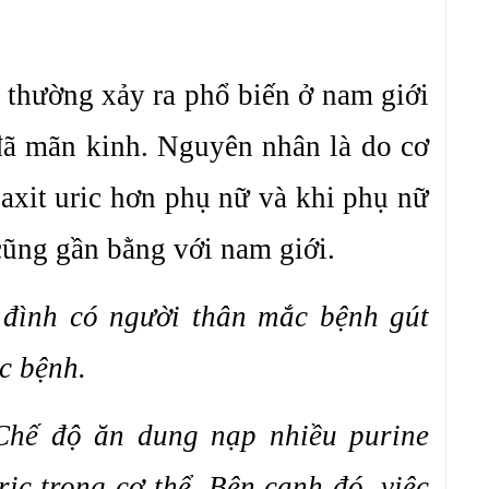
t thường xảy ra phổ biến ở nam giới
 đã mãn kinh. Nguyên nhân là do cơ
 axit uric hơn phụ nữ và khi phụ nữ
cũng gần bằng với nam giới.
a đình có người thân mắc bệnh gút
c bệnh.
Chế độ ăn dung nạp nhiều purine
ric trong cơ thể. Bên cạnh đó, việc