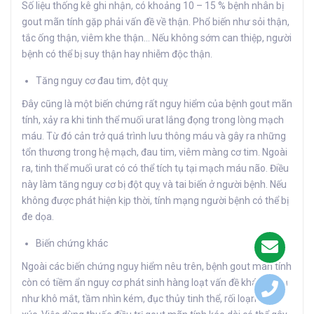
Số liệu thống kê ghi nhận, có khoảng 10 – 15 % bệnh nhân bị
gout mãn tính gặp phải vấn đề về thận. Phổ biến như sỏi thận,
tắc ống thận, viêm khe thận… Nếu không sớm can thiệp, người
bệnh có thể bị suy thận hay nhiễm độc thận.
Tăng nguy cơ đau tim, đột quỵ
Đây cũng là một biến chứng rất nguy hiểm của bệnh gout mãn
tính, xảy ra khi tinh thể muối urat lắng đọng trong lòng mạch
máu. Từ đó cản trở quá trình lưu thông máu và gây ra những
tổn thương trong hệ mạch, đau tim, viêm màng cơ tim. Ngoài
ra, tinh thể muối urat có có thể tích tụ tại mạch máu não. Điều
này làm tăng nguy cơ bị đột quỵ và tai biến ở người bệnh. Nếu
không được phát hiện kịp thời, tính mạng người bệnh có thể bị
đe dọa.
Biến chứng khác
Ngoài các biến chứng nguy hiểm nêu trên, bệnh gout mãn tính
còn có tiềm ẩn nguy cơ phát sinh hàng loạt vấn đề khác. Ví dụ
như khô mắt, tầm nhìn kém, đục thủy tinh thể, rối loạn cảm