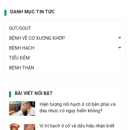
DANH MỤC TIN TỨC
GÚT/GOUT
BỆNH VỀ CƠ XƯƠNG KHỚP
BỆNH HẠCH
TIỂU ĐÊM
BỆNH THẬN
BÀI VIẾT NỔI BẬT
Hiện tượng nổi hạch ở cổ bên phải và
đau nhức có nguy hiểm không?
Vị trí hạch ở cổ và dấu hiệu nhận biết