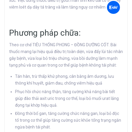
xúc. Việc dùng thuốc điều trị gout mãn tính kéo dài có thể gây
viêm loét dạ dày tá tràng và làm tăng nguy cơ nhiễm khuẩn.
Phương pháp chữa:
Theo cơ chế TIÊU THỐNG PHONG – ĐỒNG DƯỠNG CỐT. Bài
thuốc mang lại hiệu quả điều trị toàn diện, vừa đẩy lùi tác nhân
gây bệnh, vừa loại bỏ triệu chứng, vừa bồi dưỡng làm mạnh
tạng phủ và cơ quan trong cơ thể giúp bệnh không tái phát:
Tán hàn, trừ thấp khử phong, cân bằng âm dương, lưu
thông khí huyết, giảm đau, chống viêm hiệu quả
Phục hồi chức năng thận, tăng cường khả năng bài tiết
giúp đào thải axit uric trong cơ thể, loại bỏ muối urat lắng
đọng tại khớp hiệu quả.
Đồng thời bổ gan, tăng cường chức năng gan, loại bỏ độc
tố trong cơ thể giúp tăng cường sức khỏe tổng trạng ngăn
ngừa bệnh tái phát.