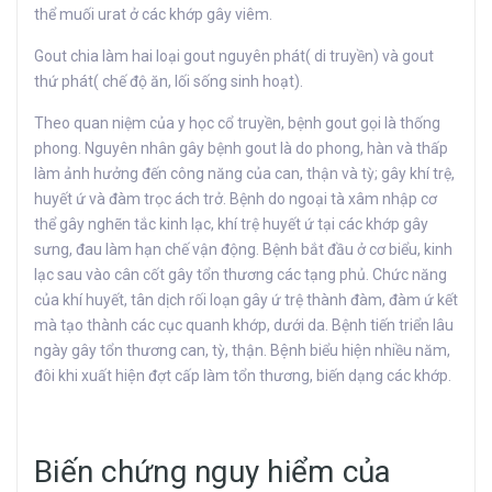
thể muối urat ở các khớp gây viêm.
Gout chia làm hai loại gout nguyên phát( di truyền) và gout
thứ phát( chế độ ăn, lối sống sinh hoạt).
Theo quan niệm của y học cổ truyền, bệnh gout gọi là thống
phong. Nguyên nhân gây bệnh gout là do phong, hàn và thấp
làm ảnh hưởng đến công năng của can, thận và tỳ; gây khí trệ,
huyết ứ và đàm trọc ách trở. Bệnh do ngoại tà xâm nhập cơ
thể gây nghẽn tắc kinh lạc, khí trệ huyết ứ tại các khớp gây
sưng, đau làm hạn chế vận động. Bệnh bắt đầu ở cơ biểu, kinh
lạc sau vào cân cốt gây tổn thương các tạng phủ. Chức năng
của khí huyết, tân dịch rối loạn gây ứ trệ thành đàm, đàm ứ kết
mà tạo thành các cục quanh khớp, dưới da. Bệnh tiến triển lâu
ngày gây tổn thương can, tỳ, thận. Bệnh biểu hiện nhiều năm,
đôi khi xuất hiện đợt cấp làm tổn thương, biến dạng các khớp.
Biến chứng nguy hiểm của