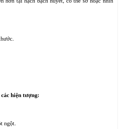
n hơn tại hạch bạch huyết, có thể sờ hoặc nhìn
thước.
 các hiện tượng:
t ngột.