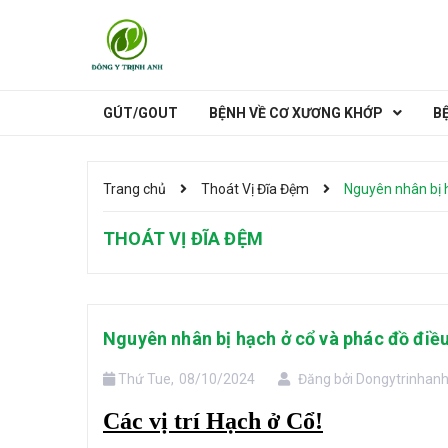
GÚT/GOUT
BỆNH VỀ CƠ XƯƠNG KHỚP
B
HẠCH Ở CỔ
Đau Lưng
Thoát Vị Đĩa Đệm
CÁC VỊ TRÍ NỔI HẠCH
Trang chủ
Thoát Vị Đĩa Đệm
Nguyên nhân bị h
THOÁT VỊ ĐĨA ĐỆM
Nguyên nhân bị hạch ở cổ và phác đồ điều
Thứ Tue,
08/10/2024
Đăng bởi
Dongytrinhan
Các vị trí Hạch ở Cổ!