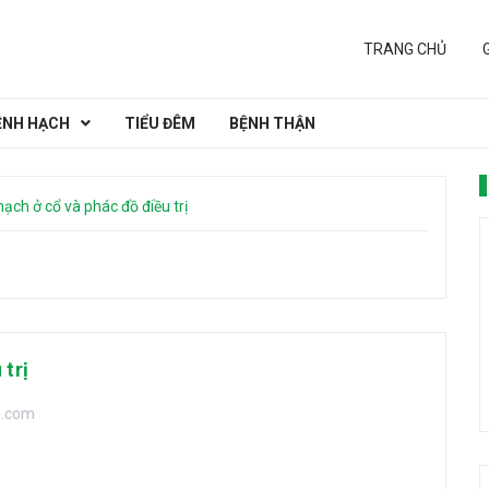
TRANG CHỦ
ỆNH HẠCH
TIỂU ĐÊM
BỆNH THẬN
ạch ở cổ và phác đồ điều trị
 trị
h.com