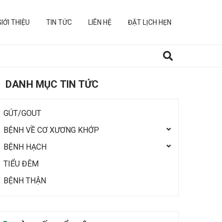
GIỚI THIỆU
TIN TỨC
LIÊN HỆ
ĐẶT LỊCH HẸN
DANH MỤC TIN TỨC
GÚT/GOUT
BỆNH VỀ CƠ XƯƠNG KHỚP
BỆNH HẠCH
TIỂU ĐÊM
BỆNH THẬN