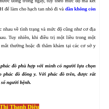
nước uống trong ngày, tùy theo mức độ mà kết
H để làm cho hạch tan nhỏ đi và
dần không còn
 nhau về tình trạng và mức độ cũng như cơ địa
u. Tuy nhiên, khi điều trị một liều trong một
g mắt thường hoặc đi thăm khám tại các cơ sở y
 phác đồ phù hợp với mình có người lựa chọn
o phác đồ đông y. Với phác đồ trên, được rất
 số người bệnh.
 Thị Thanh Diệu