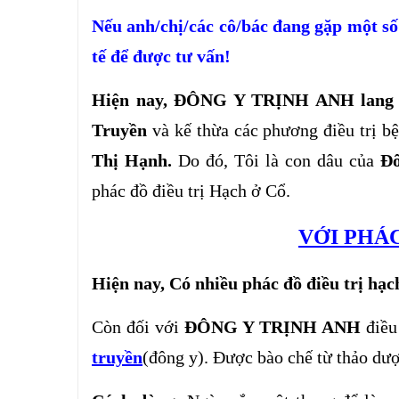
Nếu anh/chị/các cô/bác đang gặp một số
tế để được tư vấn!
Hiện nay, ĐÔNG Y TRỊNH ANH lang 
Truyền
và kế thừa các phương điều trị b
Thị Hạnh.
Do đó, Tôi là con dâu của
Đô
phác đồ điều trị Hạch ở Cổ.
VỚI PHÁC
Hiện nay, Có nhiều phác đồ điều trị hạc
Còn đối với
ĐÔNG Y TRỊNH ANH
điều
truyền
(đông y). Được bào chế từ thảo dượ