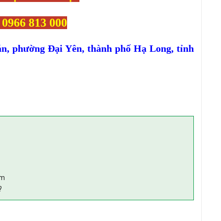
 0966 813 000
án, phường Đại Yên, thành phố Hạ Long, tỉnh
ệm
?