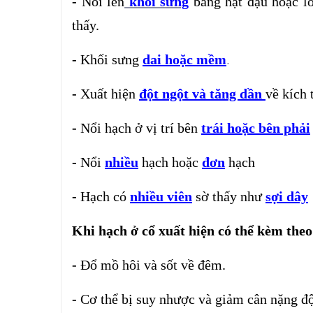
-
Nổi lên
khối sưng
bằng hạt đậu hoặc lớ
thấy.
-
Khối sưng
dai hoặc mềm
.
-
Xuất hiện
đột ngột và tăng dần
về kích 
-
Nổi hạch ở vị trí bên
trái hoặc bên phải
-
Nổi
nhiều
hạch hoặc
đơn
hạch
-
Hạch có
nhiều viên
sờ thấy như
sợi dây
Khi hạch ở cổ xuất hiện có thể kèm theo
-
Đổ mồ hôi và sốt về đêm.
-
Cơ thể bị suy nhược và giảm cân nặng độ