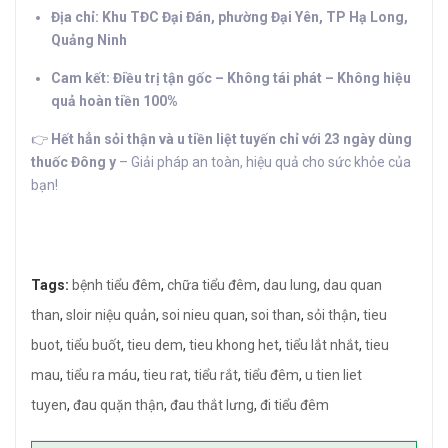
Địa chỉ: Khu TĐC Đại Đán, phường Đại Yên, TP Hạ Long,
Quảng Ninh
Cam kết: Điều trị tận gốc – Không tái phát – Không hiệu
quả hoàn tiền 100%
👉
Hết hẳn sỏi thận và u tiền liệt tuyến chỉ với 23 ngày dùng
thuốc Đông y
– Giải pháp an toàn, hiệu quả cho sức khỏe của
bạn!
Tags:
bệnh tiểu đêm
,
chữa tiểu đêm
,
dau lung
,
dau quan
than
,
sloir niệu quản
,
soi nieu quan
,
soi than
,
sỏi thận
,
tieu
buot
,
tiểu buốt
,
tieu dem
,
tieu khong het
,
tiểu lắt nhắt
,
tieu
mau
,
tiểu ra máu
,
tieu rat
,
tiểu rắt
,
tiểu đêm
,
u tien liet
tuyen
,
đau quặn thận
,
đau thắt lưng
,
đi tiểu đêm