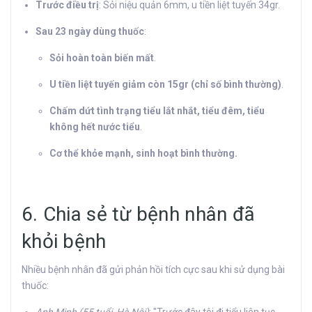
Trước điều trị
: Sỏi niệu quản 6mm, u tiền liệt tuyến 34gr.
Sau 23 ngày dùng thuốc
:
Sỏi hoàn toàn biến mất
.
U tiền liệt tuyến giảm còn 15gr (chỉ số bình thường)
.
Chấm dứt tình trạng tiểu lắt nhắt, tiểu đêm, tiểu
không hết nước tiểu
.
Cơ thể khỏe mạnh, sinh hoạt bình thường.
6. Chia sẻ từ bệnh nhân đã
khỏi bệnh
Nhiều bệnh nhân đã gửi phản hồi tích cực sau khi sử dụng bài
thuốc:
Anh Minh (55 tuổi, Hà Nội)
: "Trước đây tôi đi tiểu liên tục