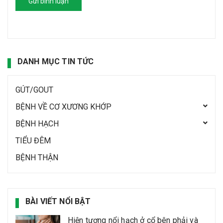
Gửi bình luận
DANH MỤC TIN TỨC
GÚT/GOUT
BỆNH VỀ CƠ XƯƠNG KHỚP
BỆNH HẠCH
TIỂU ĐÊM
BỆNH THẬN
BÀI VIẾT NỔI BẬT
Hiện tượng nổi hạch ở cổ bên phải và